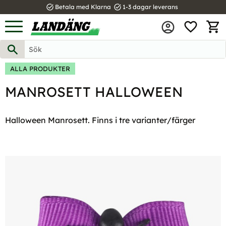
task_alt
task_alt
Betala med Klarna
1-3 dagar leverans
FAVOR
Meny
KUND
ALLA PRODUKTER
MANROSETT HALLOWEEN
Halloween Manrosett. Finns i tre varianter/färger