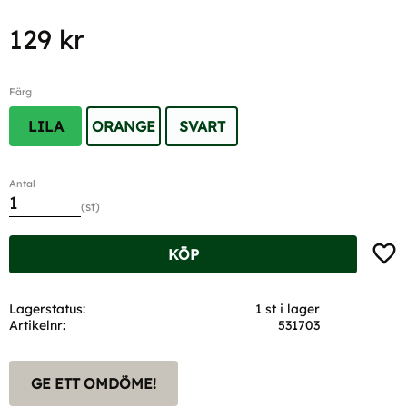
129
kr
Färg
LILA
ORANGE
SVART
Antal
st
Lägg t
KÖP
Lagerstatus
1 st i lager
Artikelnr
531703
GE ETT OMDÖME!