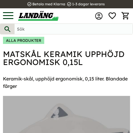
task_alt
task_alt
Betala med Klarna
1-3 dagar leverans
FAVOR
Meny
KUND
ALLA PRODUKTER
MATSKÅL KERAMIK UPPHÖJD
ERGONOMISK 0,15L
Keramik-skål, upphöjd ergonomisk, 0,15 liter. Blandade
färger