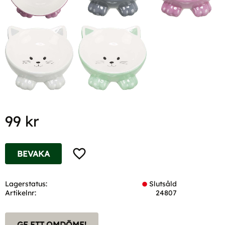
99
kr
Lägg till i favoriter
BEVAKA
Lagerstatus
Slutsåld
Artikelnr
24807
GE ETT OMDÖME!