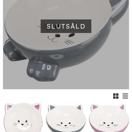
SLUTSÅLD
Rutnäts
Lis