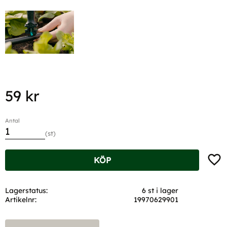
59
kr
Antal
st
Lägg t
KÖP
Lagerstatus
6 st i lager
Artikelnr
19970629901