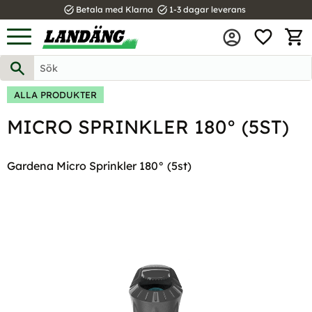
task_alt
task_alt
Betala med Klarna
1-3 dagar leverans
FAVOR
Meny
KUND
ALLA PRODUKTER
MICRO SPRINKLER 180° (5ST)
Gardena Micro Sprinkler 180° (5st)