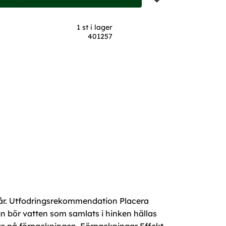
1 st i lager
401257
a får. Utfodringsrekommendation Placera
regn bör vatten som samlats i hinken hällas