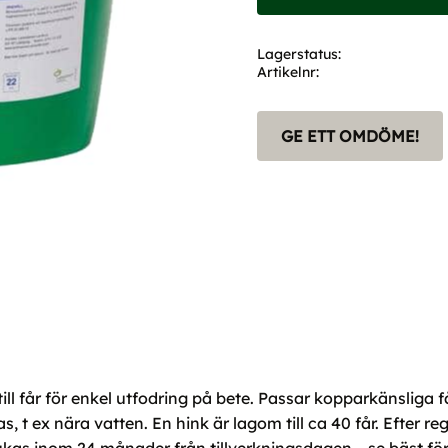
Lagerstatus
Artikelnr
GE ETT OMDÖME!
 till får för enkel utfodring på bete. Passar kopparkänslig
as, t ex nära vatten. En hink är lagom till ca 40 får. Efter 