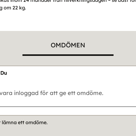
brukas inom 24 månader från tillverkningsdagen – se bäst f
ng om 22 kg.
OMDÖMEN
Du
tt lämna ett omdöme.