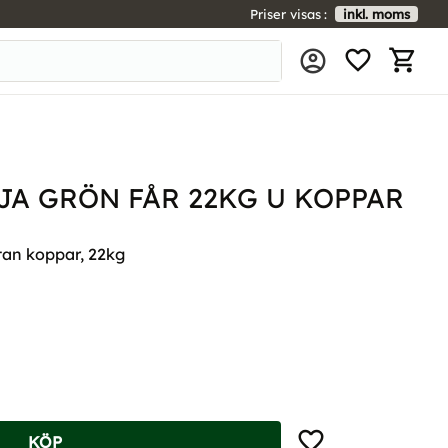
Priser visas
inkl. moms
FAVORIT
KUNDV
A GRÖN FÅR 22KG U KOPPAR
tan koppar, 22kg
Lägg till i favoriter
KÖP