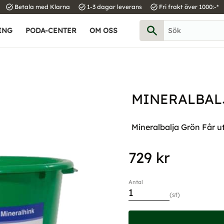
task_alt
task_alt
task_alt
Betala med Klarna
1-3 dagar leverans
Fri frakt över 1000:-*
ING
PODA-CENTER
OM OSS
MINERALBALJ
Mineralbalja Grön Får u
729
kr
Antal
st