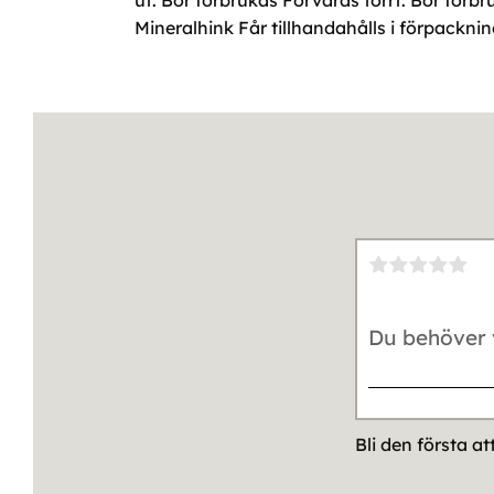
ut. Bör förbrukas Förvaras torrt. Bör för
Mineralhink Får tillhandahålls i förpackni
Bli den första a