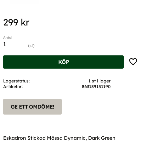
299
kr
Antal
st
Lägg t
KÖP
Lagerstatus
1 st i lager
Artikelnr
863189151190
GE ETT OMDÖME!
Eskadron Stickad Mössa Dynamic, Dark Green