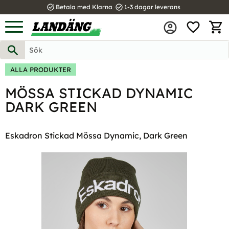
task_alt
task_alt
Betala med Klarna
1-3 dagar leverans
FAVOR
Meny
KUND
ALLA PRODUKTER
MÖSSA STICKAD DYNAMIC
DARK GREEN
Eskadron Stickad Mössa Dynamic, Dark Green