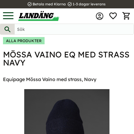
task_alt
task_alt
Betala med Klarna
1-3 dagar leverans
FAVOR
Meny
KUND
ALLA PRODUKTER
MÖSSA VAINO EQ MED STRASS
NAVY
Equipage Mössa Vaino med strass, Navy