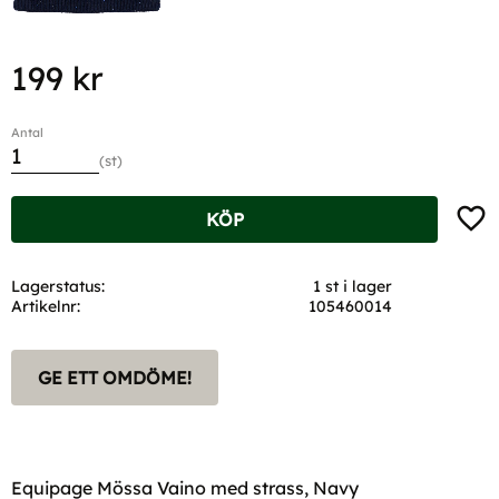
199
kr
Antal
st
Lägg t
KÖP
Lagerstatus
1 st i lager
Artikelnr
105460014
GE ETT OMDÖME!
Equipage Mössa Vaino med strass, Navy