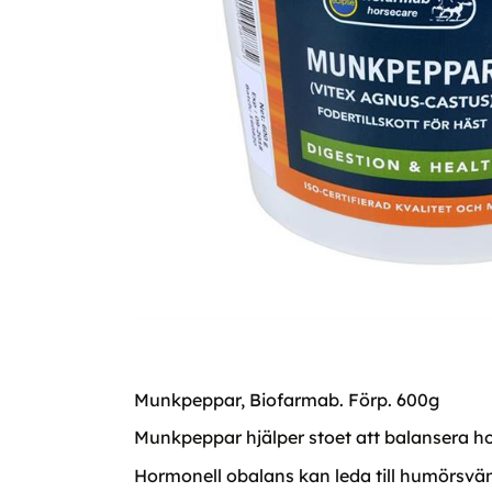
Munkpeppar, Biofarmab. Förp. 600g
Munkpeppar hjälper stoet att balansera h
Hormonell obalans kan leda till humörsvän