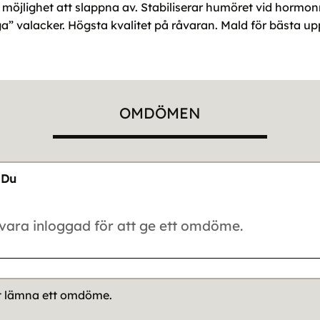
 möjlighet att slappna av. Stabiliserar humöret vid hormo
tiga” valacker. Högsta kvalitet på råvaran. Mald för bästa u
OMDÖMEN
Du
tt lämna ett omdöme.