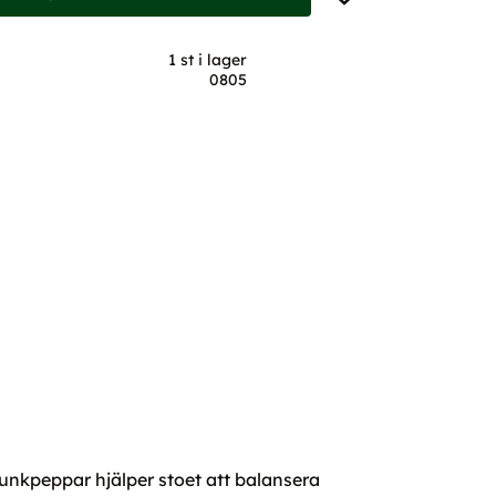
1 st i lager
0805
unkpeppar hjälper stoet att balansera