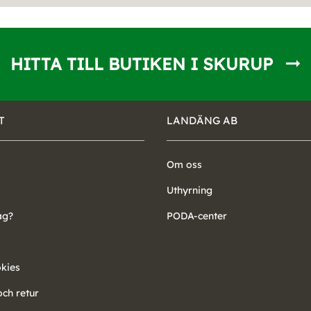
HITTA TILL BUTIKEN I SKURUP
T
LANDÄNG AB
Om oss
Uthyrning
ag?
PODA-center
okies
ch retur