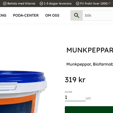
task_alt
task_alt
task_alt
Betala med Klarna
1-3 dagar leverans
Fri frakt över 1000:-*
ING
PODA-CENTER
OM OSS
MUNKPEPPAR
Munkpeppar, Biofarmab.
319
kr
Antal
st