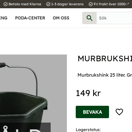
task_alt
task_alt
task_alt
Betala med Klarna
1-3 dagar leverans
Fri frakt över 1000:-*
ING
PODA-CENTER
OM OSS
MURBRUKSHI
Murbrukshink 25 liter. G
149
kr
Lägg til
BEVAKA
Lagerstatus