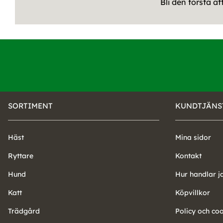
Bli den första a
SORTIMENT
KUNDTJÄNS
Häst
Mina sidor
Ryttare
Kontakt
Hund
Hur handlar j
Katt
Köpvillkor
Trädgård
Policy och co