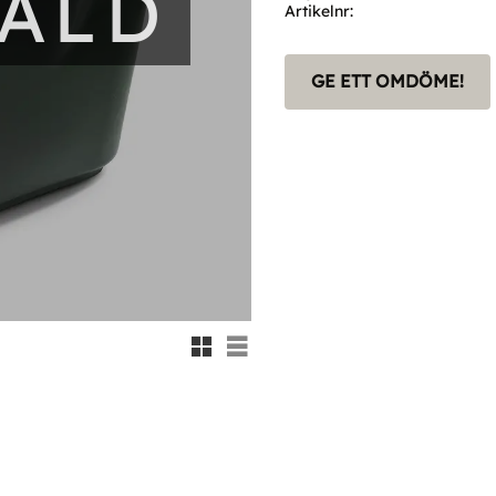
SÅLD
Artikelnr
GE ETT OMDÖME!
Rutnätsvy
Listvy