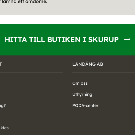
tt lämna ett omdöme.
HITTA TILL BUTIKEN I SKURUP
T
LANDÄNG AB
Om oss
Uthyrning
ag?
PODA-center
okies