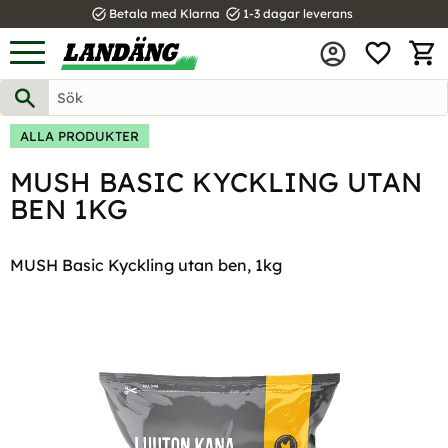
task_alt
task_alt
Betala med Klarna
1-3 dagar leverans
FAVOR
Meny
KUND
ALLA PRODUKTER
MUSH BASIC KYCKLING UTAN
BEN 1KG
MUSH Basic Kyckling utan ben, 1kg