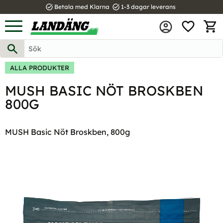
task_alt
task_alt
Betala med Klarna
1-3 dagar leverans
FAVOR
Meny
KUND
ALLA PRODUKTER
MUSH BASIC NÖT BROSKBEN
800G
MUSH Basic Nöt Broskben, 800g