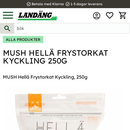
task_alt
task_alt
Betala med Klarna
1-3 dagar leverans
FAVOR
Meny
KUND
ALLA PRODUKTER
MUSH HELLÄ FRYSTORKAT
KYCKLING 250G
MUSH Hellä Frystorkat Kyckling, 250g