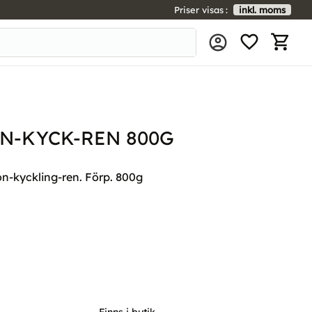
Priser visas
inkl. moms
FAVORIT
KUNDV
N-KYCK-REN 800G
n-kyckling-ren. Förp. 800g