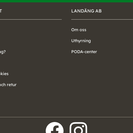
T
LANDÄNG AB
Om oss
Uthyrning
ag?
PODA-center
okies
ch retur