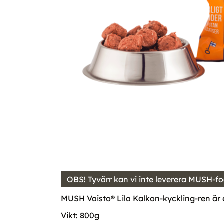
OBS! Tyvärr kan vi inte leverera MUSH-fod
MUSH Vaisto® Lila Kalkon-kyckling-ren är 
Vikt: 800g