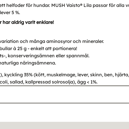
tt helfoder för hundar. MUSH Vaisto® Lila passar för alla 
lever 5 %.
 har aldrig varit enklare!
r variation och många aminosyror och mineraler.
llar à 25 g - enkelt att portionera!
sats-, konserveringsämnen eller spannmål.
e naturliga näringsämnena.
, kyckling 35% (kött, muskelmage, lever, skinn, ben, hjärta,
oli, sallad, kallpressad solrosolja), ägg < 1%.