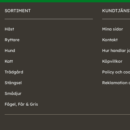
SORTIMENT
KUNDTJÄNS
Häst
Mina sidor
Ryttare
Kontakt
Hund
Hur handlar j
Katt
Köpvillkor
Trädgård
Policy och co
Stängsel
Reklamation o
Smådjur
Fågel, Får & Gris