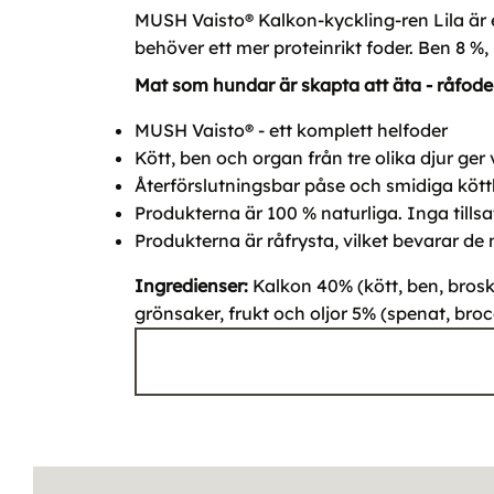
MUSH Vaisto® Kalkon-kyckling-ren Lila är e
behöver ett mer proteinrikt foder. Ben 8 %, 
Mat som hundar är skapta att äta - råfoder
MUSH Vaisto® - ett komplett helfoder
Kött, ben och organ från tre olika djur ge
Återförslutningsbar påse och smidiga köttbu
Produkterna är 100 % naturliga. Inga till
Produkterna är råfrysta, vilket bevarar d
Ingredienser:
Kalkon 40% (kött, ben, brosk)
grönsaker, frukt och oljor 5% (spenat, brocc