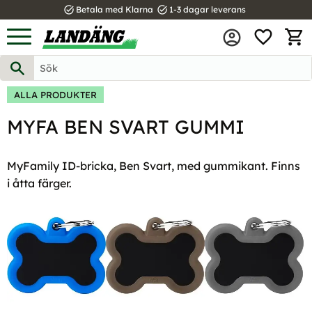
task_alt
task_alt
Betala med Klarna
1-3 dagar leverans
FAVOR
Meny
KUND
ALLA PRODUKTER
MYFA BEN SVART GUMMI
MyFamily ID-bricka, Ben Svart, med gummikant. Finns
i åtta färger.