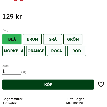
129
kr
Färg
BLÅ
BRUN
GRÅ
GRÖN
MÖRKBLÅ
ORANGE
ROSA
RÖD
Antal
st
Lägg t
KÖP
Lagerstatus
1 st i lager
Artikelnr
MHU001SL