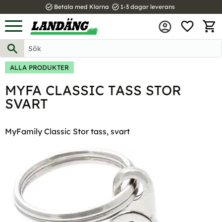
task_alt
task_alt
Betala med Klarna
1-3 dagar leverans
FAVOR
Meny
KUND
ALLA PRODUKTER
MYFA CLASSIC TASS STOR
SVART
MyFamily Classic Stor tass, svart