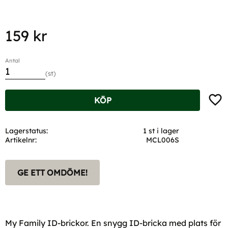
159
kr
Antal
st
Lägg t
KÖP
Lagerstatus
1 st i lager
Artikelnr
MCL006S
GE ETT OMDÖME!
My Family ID-brickor. En snygg ID-bricka med plats för