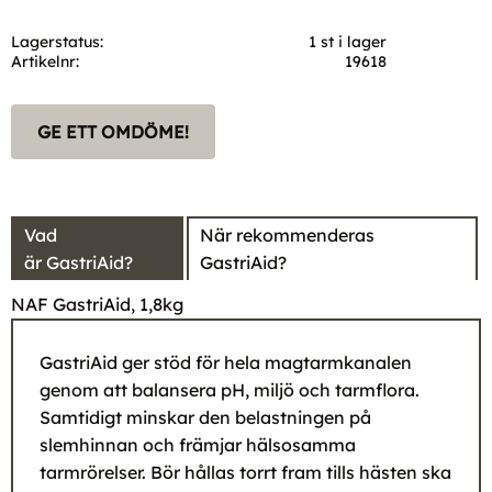
Lagerstatus
1 st i lager
Artikelnr
19618
GE ETT OMDÖME!
Vad
När rekommenderas
är GastriAid?
GastriAid?
NAF GastriAid, 1,8kg
GastriAid ger stöd för hela magtarmkanalen
genom att balansera pH, miljö och tarmflora.
Samtidigt minskar den belastningen på
slemhinnan och främjar hälsosamma
tarmrörelser. Bör hållas torrt fram tills hästen ska