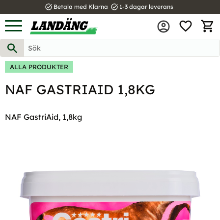
task_alt
task_alt
Betala med Klarna
1-3 dagar leverans
FAVOR
Meny
KUND
ALLA PRODUKTER
NAF GASTRIAID 1,8KG
NAF GastriAid, 1,8kg