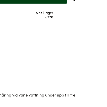
5 st i lager
6770
ring vid varje vattning under upp till tre