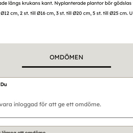
lade längs krukans kant. Nyplanterade plantor bör gödslas f
 Ø12 cm, 2 st. till Ø16 cm, 3 st. till Ø20 cm, 5 st. till Ø25 c
OMDÖMEN
Du
tt lämna ett omdöme.