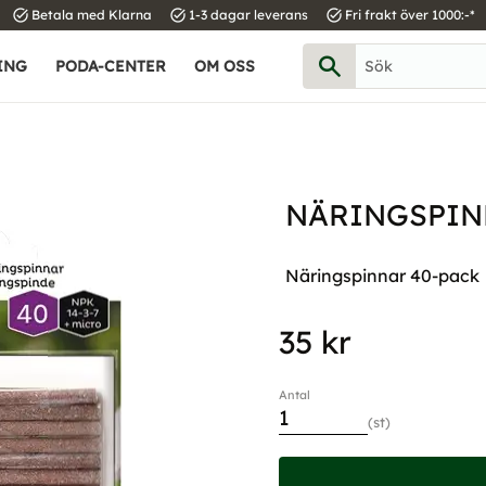
task_alt
task_alt
task_alt
Betala med Klarna
1-3 dagar leverans
Fri frakt över 1000:-*
ING
PODA-CENTER
OM OSS
NÄRINGSPIN
Näringspinnar 40-pack
35
kr
Antal
st