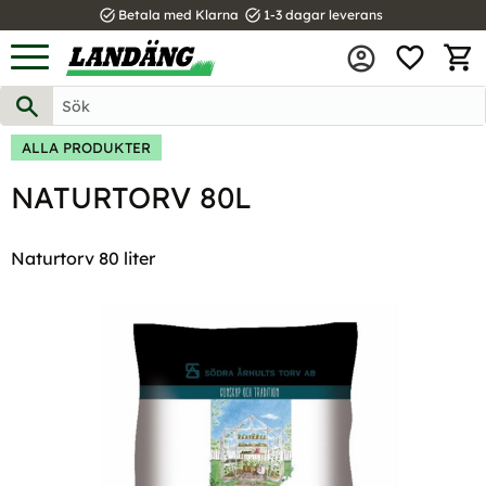
task_alt
task_alt
Betala med Klarna
1-3 dagar leverans
FAVOR
Meny
KUND
ALLA PRODUKTER
NATURTORV 80L
Naturtorv 80 liter