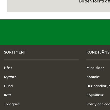
Bli den första a
SORTIMENT
KUNDTJÄNS
Häst
Mina sidor
Ryttare
Kontakt
Hund
Hur handlar j
Katt
Köpvillkor
Trädgård
Policy och co