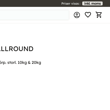
Priser visas
inkl. moms
FAVORIT
KUNDV
 ALLROUND
rp. storl. 10kg & 20kg