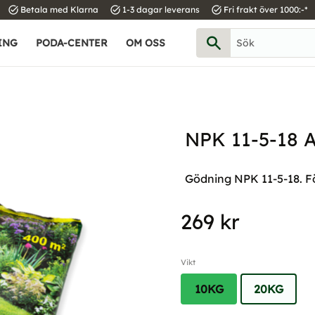
task_alt
task_alt
task_alt
Betala med Klarna
1-3 dagar leverans
Fri frakt över 1000:-*
ING
PODA-CENTER
OM OSS
NPK 11-5-18
Gödning NPK 11-5-18. Fö
269
kr
Vikt
10KG
20KG