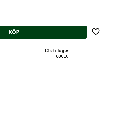
Lägg till i favoriter
KÖP
12 st i lager
88010