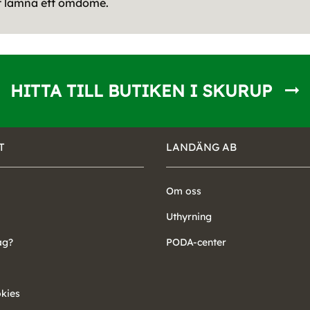
tt lämna ett omdöme.
HITTA TILL BUTIKEN I SKURUP
T
LANDÄNG AB
Om oss
Uthyrning
ag?
PODA-center
okies