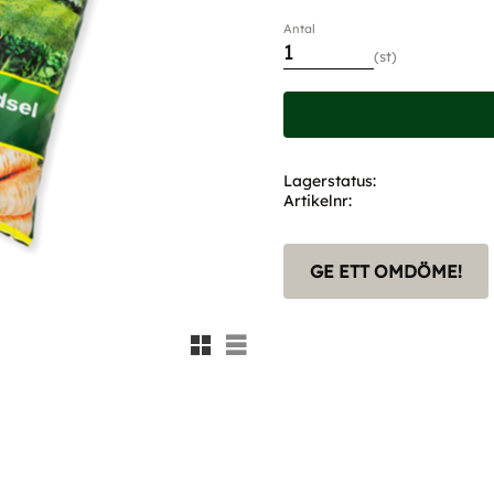
Antal
st
Lagerstatus
Artikelnr
GE ETT OMDÖME!
Rutnätsvy
Listvy