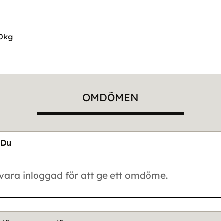
20kg
OMDÖMEN
Du