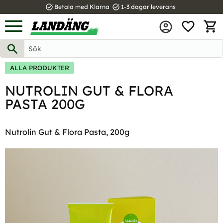
task_alt
task_alt
Betala med Klarna
1-3 dagar leverans
FAVOR
Meny
KUND
ALLA PRODUKTER
NUTROLIN GUT & FLORA
PASTA 200G
Nutrolin Gut & Flora Pasta, 200g