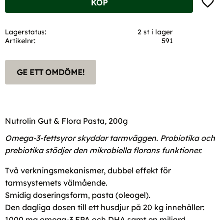
KÖP
Lagerstatus
2 st i lager
Artikelnr
591
GE ETT OMDÖME!
Nutrolin Gut & Flora Pasta, 200g
Omega-3-fettsyror skyddar tarmväggen
. Probiotika och
prebiotika stödjer den mikrobiella florans funktioner.
Två verkningsmekanismer, dubbel effekt för
tarmsystemets välmående.
Smidig doseringsform, pasta (oleogel).
Den dagliga dosen till ett husdjur på 20 kg innehåller:
1000 mg omega-3 EPA och DHA samt en miljard