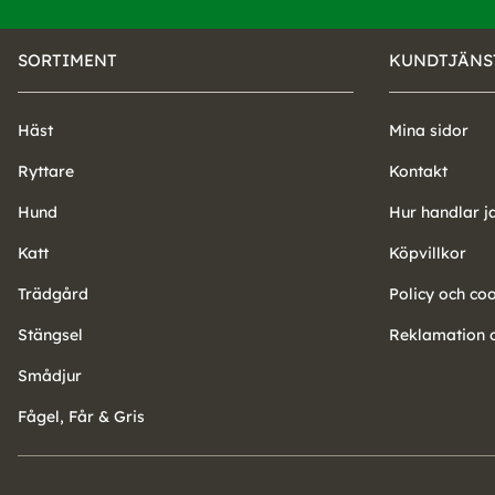
SORTIMENT
KUNDTJÄNS
Häst
Mina sidor
Ryttare
Kontakt
Hund
Hur handlar j
Katt
Köpvillkor
Trädgård
Policy och co
Stängsel
Reklamation o
Smådjur
Fågel, Får & Gris