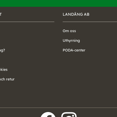
T
LANDÄNG AB
Om oss
Uthyrning
ag?
PODA-center
okies
ch retur