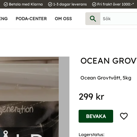
task_alt
task_alt
task_alt
Betala med Klarna
1-3 dagar leverans
Fri frakt över 1000:-*
ING
PODA-CENTER
OM OSS
OCEAN GROV
Ocean Grovtvätt, 5kg
299
kr
Lägg til
BEVAKA
Lagerstatus