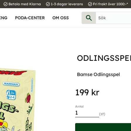
task_alt
task_alt
task_alt
Betala med Klarna
1-3 dagar leverans
Fri frakt över 1000:-*
ING
PODA-CENTER
OM OSS
ODLINGSSPE
Bamse Odlingsspel
199
kr
Antal
st