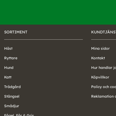
SORTIMENT
KUNDTJÄNS
Häst
Mina sidor
Ryttare
Kontakt
Hund
Hur handlar j
Katt
Köpvillkor
Trädgård
Policy och co
Stängsel
Reklamation o
Smådjur
Fågel, Får & Gris