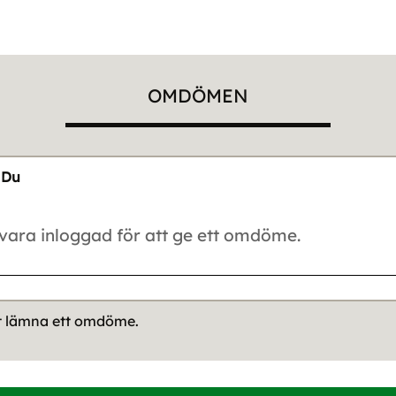
OMDÖMEN
Du
tt lämna ett omdöme.