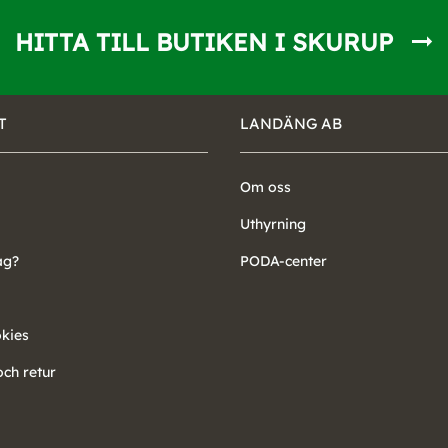
HITTA TILL BUTIKEN I SKURUP
T
LANDÄNG AB
Om oss
Uthyrning
ag?
PODA-center
okies
ch retur