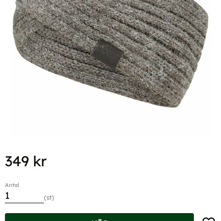
349
kr
Antal
st
Lägg t