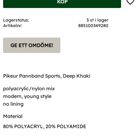
KÖP
Lagerstatus
3 st i lager
Artikelnr
885100349280
GE ETT OMDÖME!
Pikeur Pannband Sports, Deep Khaki
polyacrylic/nylon mix
modern, young style
no lining
Material
80% POLYACRYL, 20% POLYAMIDE