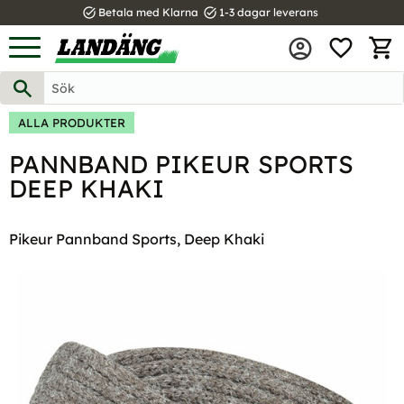
task_alt
task_alt
Betala med Klarna
1-3 dagar leverans
FAVOR
Meny
KUND
ALLA PRODUKTER
PANNBAND PIKEUR SPORTS
DEEP KHAKI
Pikeur Pannband Sports, Deep Khaki