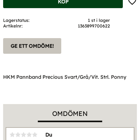
KÖP
Lagerstatus
1 st i lager
Artikelnr
1363899700622
GE ETT OMDÖME!
HKM Pannband Precious Svart/Grå/Vit. Strl. Ponny
OMDÖMEN
Du