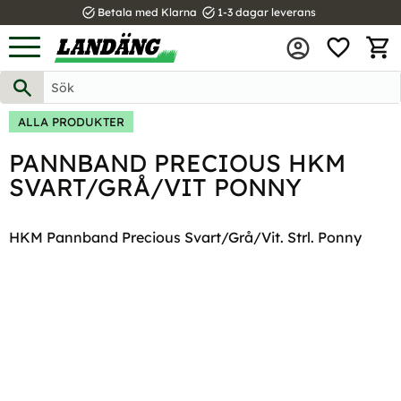
task_alt
task_alt
Betala med Klarna
1-3 dagar leverans
FAVOR
Meny
KUND
ALLA PRODUKTER
PANNBAND PRECIOUS HKM
SVART/GRÅ/VIT PONNY
HKM Pannband Precious Svart/Grå/Vit. Strl. Ponny