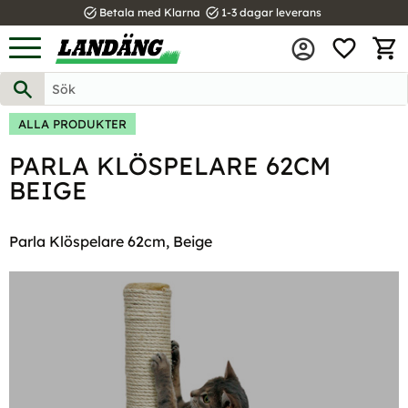
task_alt
task_alt
Betala med Klarna
1-3 dagar leverans
FAVOR
Meny
KUND
ALLA PRODUKTER
PARLA KLÖSPELARE 62CM
BEIGE
Parla Klöspelare 62cm, Beige