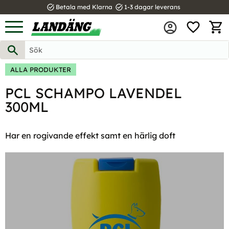
task_alt
task_alt
Betala med Klarna
1-3 dagar leverans
FAVOR
Meny
KUND
ALLA PRODUKTER
PCL SCHAMPO LAVENDEL
300ML
Har en rogivande effekt samt en härlig doft