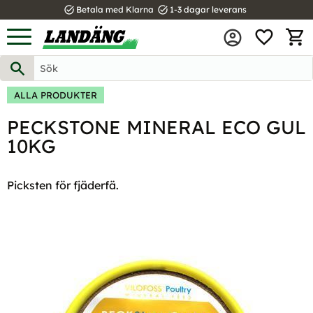
task_alt
task_alt
Betala med Klarna
1-3 dagar leverans
FAVOR
Meny
KUND
ALLA PRODUKTER
PECKSTONE MINERAL ECO GUL
10KG
Picksten för fjäderfä.