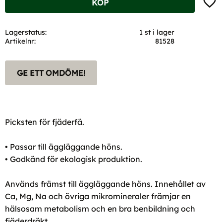
KÖP
Lagerstatus
1 st i lager
Artikelnr
81528
GE ETT OMDÖME!
Picksten för fjäderfä.
• Passar till äggläggande höns.
• Godkänd för ekologisk produktion.
Används främst till äggläggande höns. Innehållet av
Ca, Mg, Na och övriga mikromineraler främjar en
hälsosam metabolism och en bra benbildning och
fjäderdräkt.