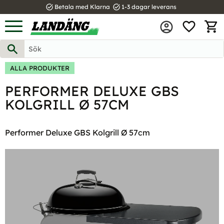
task_alt
task_alt
Betala med Klarna
1-3 dagar leverans
FAVOR
Meny
KUND
ALLA PRODUKTER
PERFORMER DELUXE GBS
KOLGRILL Ø 57CM
Performer Deluxe GBS Kolgrill Ø 57cm