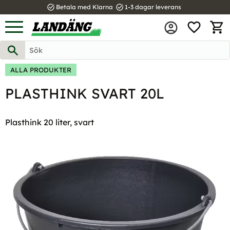
task_alt
task_alt
Betala med Klarna
1-3 dagar leverans
FAVOR
Meny
KUND
ALLA PRODUKTER
PLASTHINK SVART 20L
Plasthink 20 liter, svart