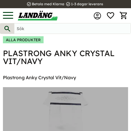
task_alt
task_alt
Betala med Klarna
1-3 dagar leverans
FAVOR
Meny
KUND
ALLA PRODUKTER
PLASTRONG ANKY CRYSTAL
VIT/NAVY
Plastrong Anky Crystal Vit/Navy