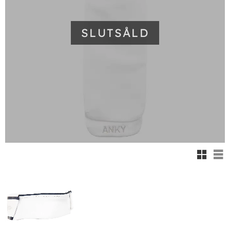
SLUTSÅLD
Rutnäts
Lis