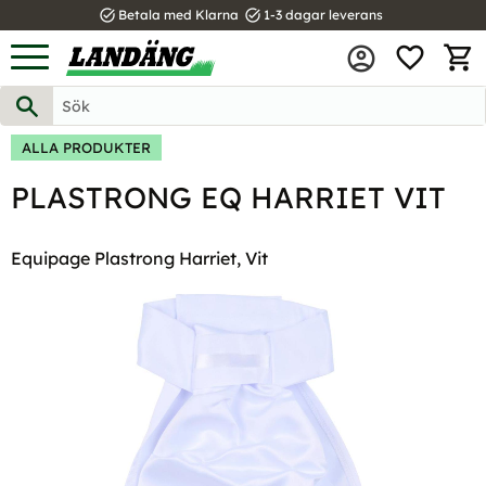
task_alt
task_alt
Betala med Klarna
1-3 dagar leverans
FAVOR
Meny
KUND
ALLA PRODUKTER
PLASTRONG EQ HARRIET VIT
Equipage Plastrong Harriet, Vit