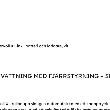
ll XL inkl. batteri och laddare, vit
VATTNING MED FJÄRRSTYRNING – SE
ll XL rullar upp slangen automatiskt med ett knapptryck
slangen dras ut på ett bekvämt sätt för bevattning av st