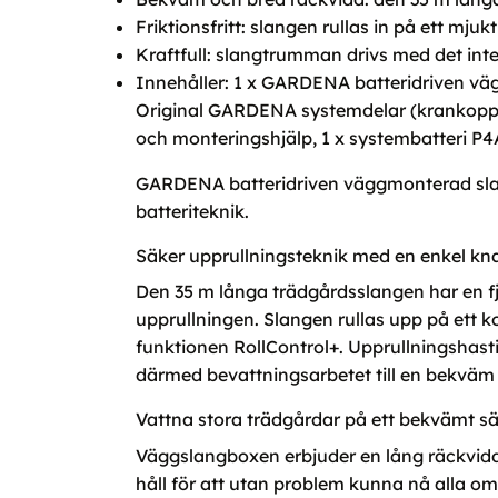
Friktionsfritt: slangen rullas in på ett mj
Kraftfull: slangtrumman drivs med det i
Innehåller: 1 x GARDENA batteridriven väg
Original GARDENA systemdelar (krankoppli
och monteringshjälp, 1 x systembatteri P4
GARDENA batteridriven väggmonterad slan
batteriteknik.
Säker upprullningsteknik med en enkel kn
Den 35 m långa trädgårdsslangen har en fj
upprullningen. Slangen rullas upp på ett kon
funktionen RollControl+. Upprullningshast
därmed bevattningsarbetet till en bekväm o
Vattna stora trädgårdar på ett bekvämt sä
Väggslangboxen erbjuder en lång räckvidd 
håll för att utan problem kunna nå alla om