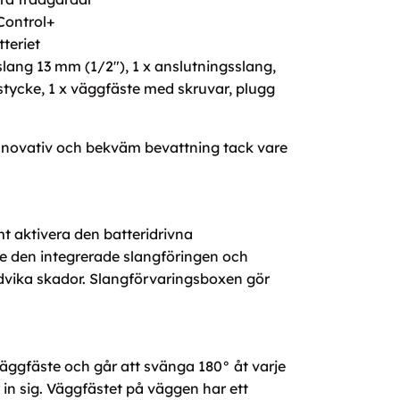
lControl+
teriet
lang 13 mm (1/2"), 1 x anslutningsslang,
tycke, 1 x väggfäste med skruvar, plugg
novativ och bekväm bevattning tack vare
t aktivera den batteridrivna
vare den integrerade slangföringen och
ndvika skador. Slangförvaringsboxen gör
äggfäste och går att svänga 180° åt varje
 in sig. Väggfästet på väggen har ett