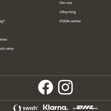
Om oss
Uthyrning
ag?
PODA-center
okies
ch retur