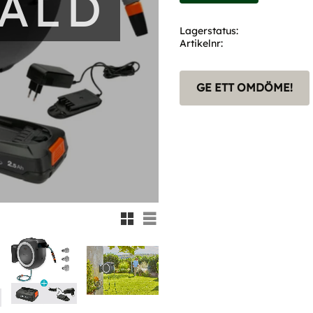
SÅLD
Lagerstatus
Artikelnr
GE ETT OMDÖME!
Rutnätsvy
Listvy