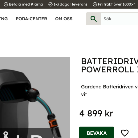
task_alt
task_alt
task_alt
Betala med Klarna
1-3 dagar leverans
Fri frakt över 1000:-*
ING
PODA-CENTER
OM OSS
BATTERIDRI
POWERROLL X
Gardena Batteridriven v
vit
4 899
kr
Lägg til
BEVAKA