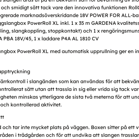
ukt och smidigt sätt tack vare den innovativa funktionen Rol
ntegrerade marknadsöverskridande 18V POWER FOR ALL-bat
gslangbox PowerRoll XL inkl. 1 x 35 m GARDENA kvalitetss
ng, slangkoppling, stoppkontakt) och 1 x rengöringsmuns
A PBA 18V/45, 1 x laddare P4A AL 1810 CV
gbox PowerRoll XL med automatisk upprullning ger en in
apptryckning
ärrkontroll i slangänden som kan användas för att bekväm
trollerat sätt utan att trassla in sig eller vrida sig tack 
igheten minskas ytterligare de sista två meterna för att u
ch kontrollerad aktivitet.
tt
och tar inte mycket plats på väggen. Boxen sitter på ett v
råden i trädgården och för att undvika att slangen trasslar