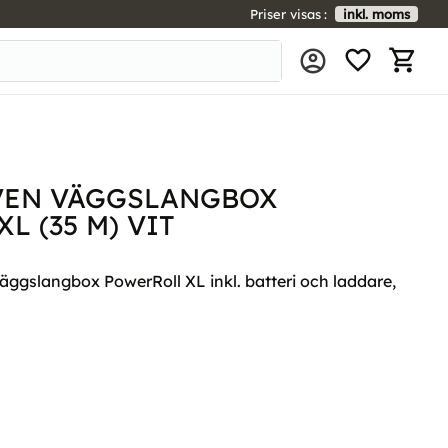
Priser visas
inkl. moms
FAVORIT
KUNDV
VEN VÄGGSLANGBOX
L (35 M) VIT
äggslangbox PowerRoll XL inkl. batteri och laddare,
l i favoriter