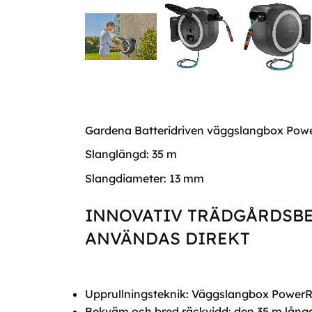
Gardena Batteridriven väggslangbox PowerRo
Slanglängd: 35 m
Slangdiameter: 13 mm
INNOVATIV TRÄDGÅRDSBE
ANVÄNDAS DIREKT
Upprullningsteknik: Väggslangbox PowerRo
Bekväm och bred räckvidd: den 35 m långa 