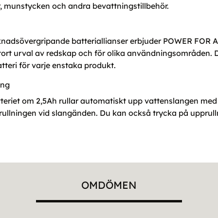
r, munstycken och andra bevattningstillbehör.
rknadsövergripande batteriallianser erbjuder POWER FOR
stort urval av redskap och för olika användningsområden. 
tteri för varje enstaka produkt.
ing
iet om 2,5Ah rullar automatiskt upp vattenslangen med en
rullningen vid slangänden. Du kan också trycka på upprull
OMDÖMEN