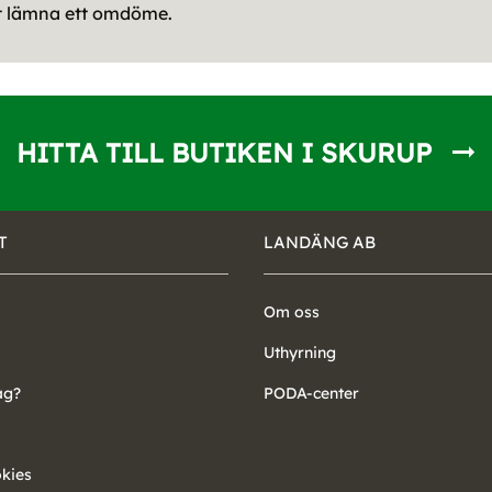
tt lämna ett omdöme.
HITTA TILL BUTIKEN I SKURUP
T
LANDÄNG AB
Om oss
Uthyrning
ag?
PODA-center
okies