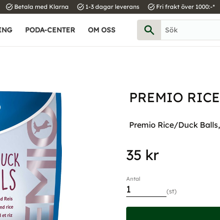
task_alt
task_alt
task_alt
Betala med Klarna
1-3 dagar leverans
Fri frakt över 1000:-*
ING
PODA-CENTER
OM OSS
PREMIO RICE
Premio Rice/Duck Balls
35
kr
Antal
st