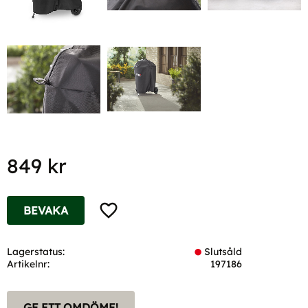
849
kr
Lägg till i favoriter
BEVAKA
Lagerstatus
Slutsåld
Artikelnr
197186
GE ETT OMDÖME!