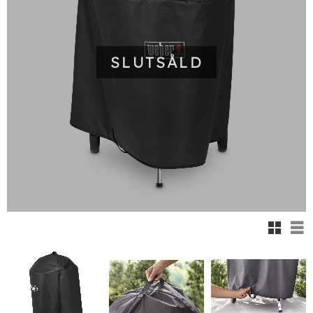
SLUTSÅLD
Rutnäts
Lis