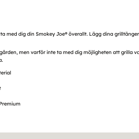
a med dig din Smokey Joe® överallt. Lägg dina grilltänger 
ädgården, men varför inte ta med dig möjligheten att grilla v
a.
erial
t
 Premium