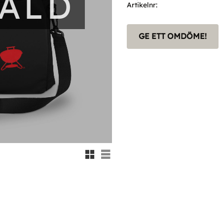
SÅLD
Artikelnr
GE ETT OMDÖME!
Rutnätsvy
Listvy