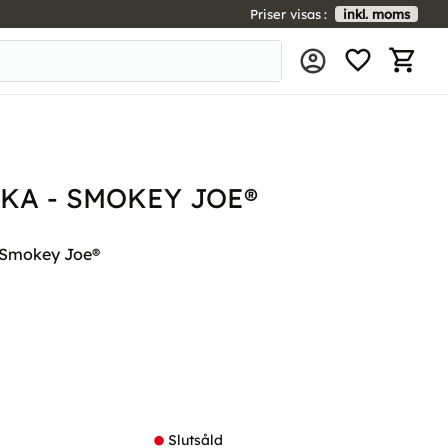
Priser visas
inkl. moms
FAVORIT
KUNDV
KA - SMOKEY JOE®
 Smokey Joe®
l i favoriter
Slutsåld