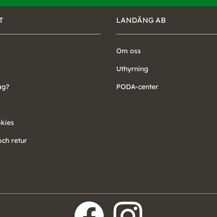
T
LANDÄNG AB
Om oss
Uthyrning
ag?
PODA-center
okies
ch retur