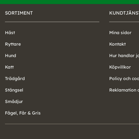
SORTIMENT
KUNDTJÄNS
Häst
Mina sidor
Ryttare
Kontakt
Hund
Hur handlar j
Katt
Köpvillkor
Trädgård
Policy och co
Stängsel
Reklamation o
Smådjur
Fågel, Får & Gris