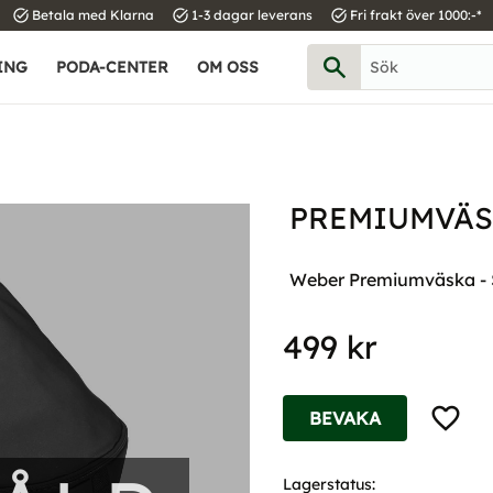
task_alt
task_alt
task_alt
Betala med Klarna
1-3 dagar leverans
Fri frakt över 1000:-*
ING
PODA-CENTER
OM OSS
PREMIUMVÄS
Weber Premiumväska -
499
kr
Lägg til
BEVAKA
Lagerstatus