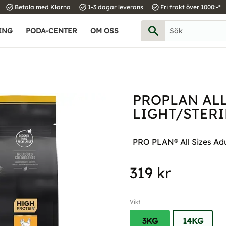
task_alt
task_alt
task_alt
Betala med Klarna
1-3 dagar leverans
Fri frakt över 1000:-*
ING
PODA-CENTER
OM OSS
PROPLAN ALL
LIGHT/STERI
PRO PLAN® All Sizes Adul
319
kr
Vikt
3KG
14KG