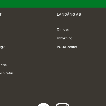
T
LANDÄNG AB
Om oss
Uthyrning
ag?
PODA-center
okies
ch retur