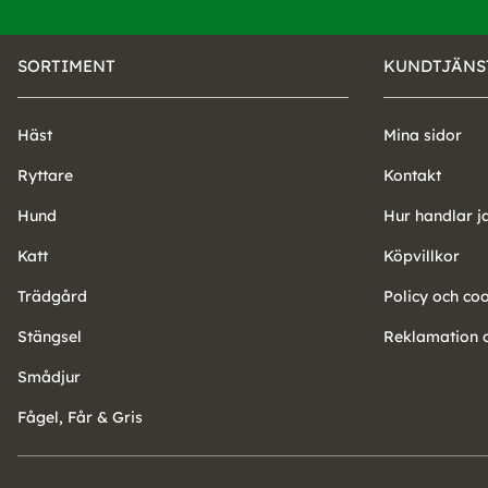
SORTIMENT
KUNDTJÄNS
Häst
Mina sidor
Ryttare
Kontakt
Hund
Hur handlar j
Katt
Köpvillkor
Trädgård
Policy och co
Stängsel
Reklamation o
Smådjur
Fågel, Får & Gris