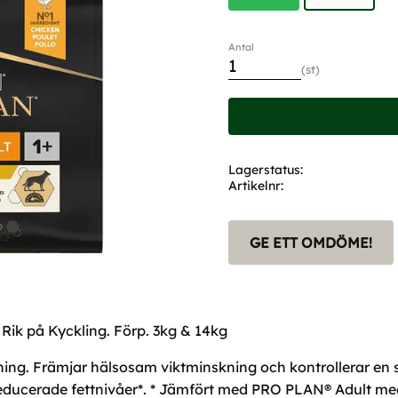
Antal
st
Lagerstatus
Artikelnr
GE ETT OMDÖME!
 Rik på Kyckling. Förp. 3kg & 14kg
ning. Främjar hälsosam viktminskning och kontrollerar en 
ch reducerade fettnivåer*. * Jämfört med PRO PLAN® Adul