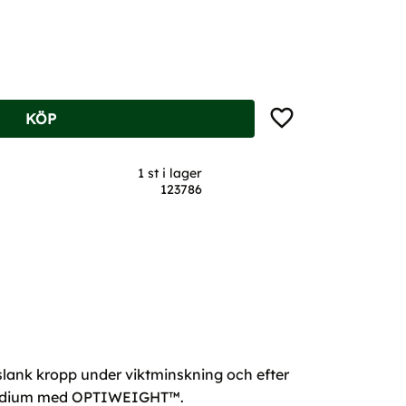
Lägg till i favoriter
KÖP
1 st i lager
123786
slank kropp under viktminskning och efter
t medium med OPTIWEIGHT™.