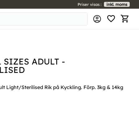
Priser visas
inkl. moms
FAVORIT
KUNDV
 SIZES ADULT -
LISED
t Light/Sterilised Rik på Kyckling. Förp. 3kg & 14kg