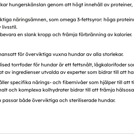
nskar hungerskänslan genom att högt innehåll av proteiner
v viktiga näringsämnen, som omega 3-fettsyror: höga protei
livsstil.
bevara en slank kropp och främja förbränning av kalorier.
ansatt för överviktiga vuxna hundar av alla storlekar.
sed torrfoder för hundar är ett fettsnålt, lågkalorifoder 
kat av ingredienser utvalda av experter som bidrar till att 
er specifika närings- och fibernivåer som hjälper till att 
inhalt och komplexa kolhydrater bidrar till att främja häls
h passar både överviktiga och steriliserade hundar.