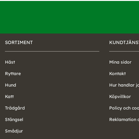
SORTIMENT
KUNDTJÄNS
Häst
Mina sidor
Ryttare
Kontakt
Hund
Hur handlar j
Katt
Köpvillkor
Trädgård
Policy och co
Stängsel
Reklamation o
Smådjur