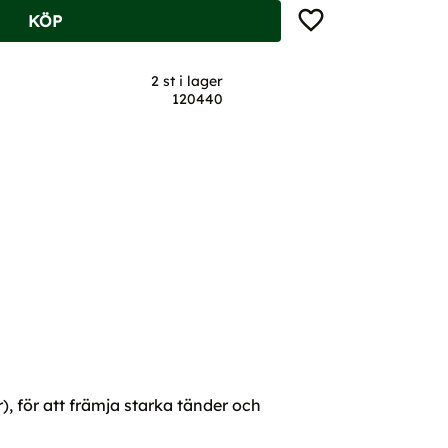
Lägg till i favoriter
KÖP
2 st i lager
120440
, för att främja starka tänder och