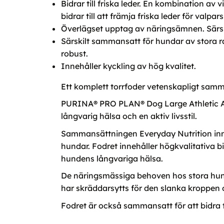
Bidrar till friska leder. En kombination a
bidrar till att främja friska leder för valpars 
Överlägset upptag av näringsämnen. Särski
Särskilt sammansatt för hundar av stora ra
robust.
Innehåller kyckling av hög kvalitet.
Ett komplett torrfoder vetenskapligt samma
PURINA® PRO PLAN® Dog Large Athletic Adu
långvarig hälsa och en aktiv livsstil.
Sammansättningen Everyday Nutrition inneh
hundar. Fodret innehåller högkvalitativa b
hundens långvariga hälsa.
De näringsmässiga behoven hos stora hund
har skräddarsytts för den slanka kroppen 
Fodret är också sammansatt för att bidra ti