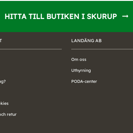
HITTA TILL BUTIKEN I SKURUP
T
LANDÄNG AB
Om oss
Uthyrning
ag?
PODA-center
okies
ch retur