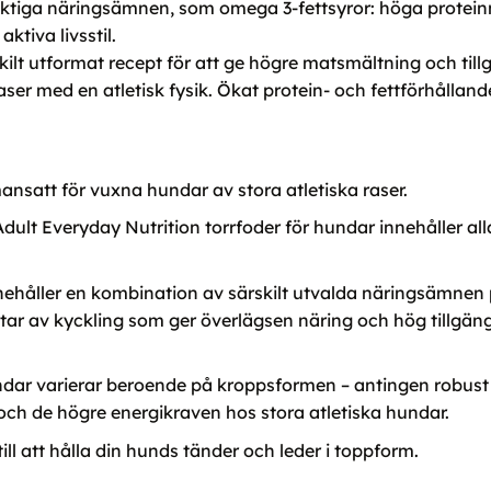
v viktiga näringsämnen, som omega 3-fettsyror: höga protei
aktiva livsstil.
lt utformat recept för att ge högre matsmältning och til
ser med en atletisk fysik. Ökat protein- och fettförhålland
nsatt för vuxna hundar av stora atletiska raser.
lt Everyday Nutrition torrfoder för hundar innehåller al
åller en kombination av särskilt utvalda näringsämnen på
itar av kyckling som ger överlägsen näring och hög tillgäng
ar varierar beroende på kroppsformen – antingen robust 
och de högre energikraven hos stora atletiska hundar.
ll att hålla din hunds tänder och leder i toppform.