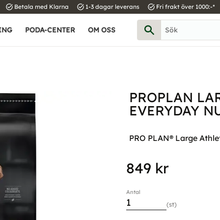
task_alt
task_alt
task_alt
Betala med Klarna
1-3 dagar leverans
Fri frakt över 1000:-*
ING
PODA-CENTER
OM OSS
PROPLAN LAR
EVERYDAY N
PRO PLAN® Large Athleti
849
kr
Antal
st