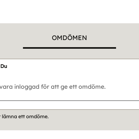
OMDÖMEN
Du
tt lämna ett omdöme.