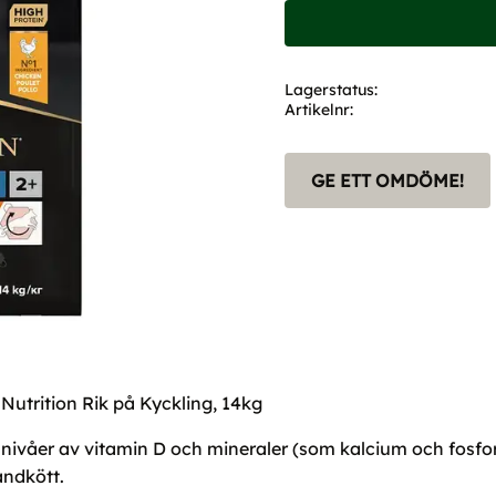
Lagerstatus
Artikelnr
GE ETT OMDÖME!
utrition Rik på Kyckling, 14kg
ivåer av vitamin D och mineraler (som kalcium och fosfor)
andkött.