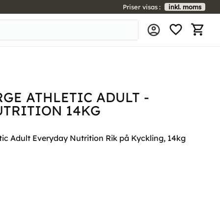
Priser visas
inkl. moms
FAVORIT
KUNDV
GE ATHLETIC ADULT -
UTRITION 14KG
c Adult Everyday Nutrition Rik på Kyckling, 14kg