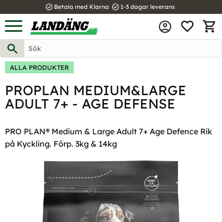
task_alt
task_alt
Betala med Klarna
1-3 dagar leverans
FAVOR
Meny
KUND
ALLA PRODUKTER
PROPLAN MEDIUM&LARGE
ADULT 7+ - AGE DEFENSE
PRO PLAN® Medium & Large Adult 7+ Age Defence Rik
på Kyckling. Förp. 3kg & 14kg