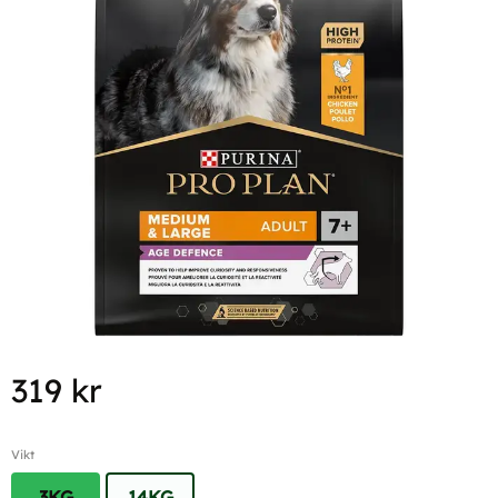
319
kr
Vikt
3KG
14KG