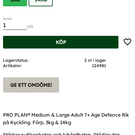
Antal
st
Lägg t
KÖP
Lagerstatus
2 st i lager
Artikelnr
124981
GE ETT OMDÖME!
PRO PLAN® Medium & Large Adult 7+ Age Defence Rik
på Kyckling. Förp. 3kg & 14kg
Stärker nyfikenheten och lyhördheten. Stödjer den