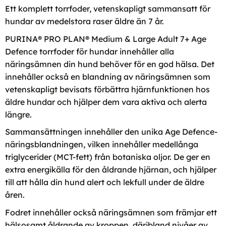
Ett komplett torrfoder, vetenskapligt sammansatt för
hundar av medelstora raser äldre än 7 år.
PURINA® PRO PLAN® Medium & Large Adult 7+ Age
Defence torrfoder för hundar innehåller alla
näringsämnen din hund behöver för en god hälsa. Det
innehåller också en blandning av näringsämnen som
vetenskapligt bevisats förbättra hjärnfunktionen hos
äldre hundar och hjälper dem vara aktiva och alerta
längre.
Sammansättningen innehåller den unika Age Defence-
näringsblandningen, vilken innehåller medellånga
triglycerider (MCT-fett) från botaniska oljor. De ger en
extra energikälla för den åldrande hjärnan, och hjälper
till att hålla din hund alert och lekfull under de äldre
åren.
Fodret innehåller också näringsämnen som främjar ett
hälsosamt åldrande av kroppen, däribland nivåer av