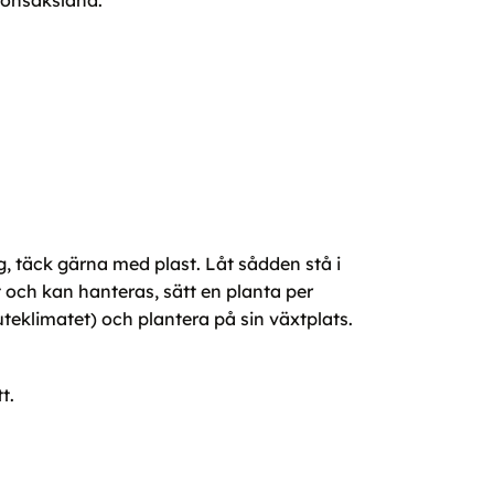
grönsaksland.
ig, täck gärna med plast. Låt sådden stå i
it och kan hanteras, sätt en planta per
uteklimatet) och plantera på sin växtplats.
t.