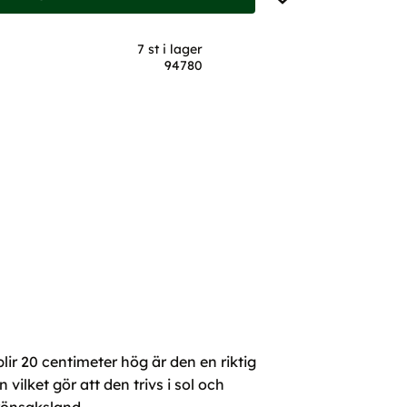
7 st i lager
94780
ir 20 centimeter hög är den en riktig
lket gör att den trivs i sol och