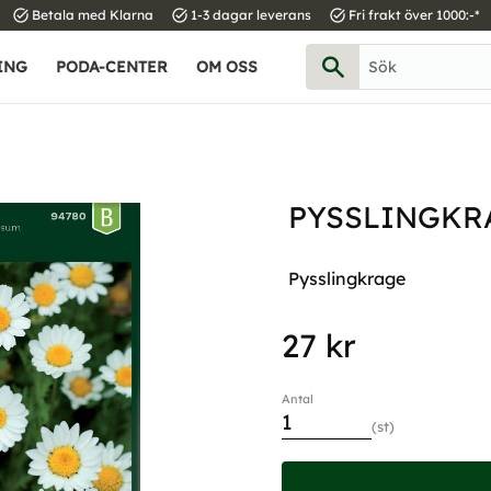
task_alt
task_alt
task_alt
Betala med Klarna
1-3 dagar leverans
Fri frakt över 1000:-*
ING
PODA-CENTER
OM OSS
PYSSLINGKRA
Pysslingkrage
27
kr
Antal
st