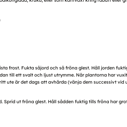
 balkonglåda, kruka, eller som kantväxt kring rabatt eller 
m
sta frost. Fukta såjord och så fröna glest. Håll jorden fukt
edan till ett svalt och ljust utrymme. När plantorna har vux
ritt ute är det dags att avhärda (vänja dem successivt vid 
Sprid ut fröna glest. Håll sådden fuktig tills fröna har grot