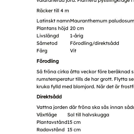
väldränerad jord. Plantera pysslingkrage i
Räcker till 4 m
Latinskt namn
Mauranthemum paludosu
Plantans höjd
20 cm
Livslängd
1-årig
Såmetod
Förodling/direktsådd
Färg
Vit
Förodling
Så fröna cirka åtta veckor före beräknad si
rumstemperatur tills de har grott. Flytta s
kruka fylld med blomjord. När det är frostf
Direktsådd
Vattna jorden där fröna ska sås innan sådd. 
Växtläge
Sol till halvskugga
Plantavstånd
15 cm
Radavstånd
15 cm