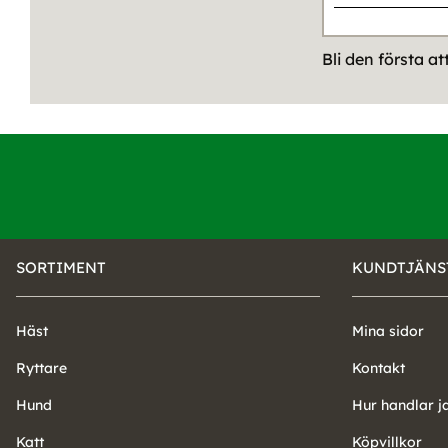
Bli den första a
SORTIMENT
KUNDTJÄNS
Häst
Mina sidor
Ryttare
Kontakt
Hund
Hur handlar j
Katt
Köpvillkor