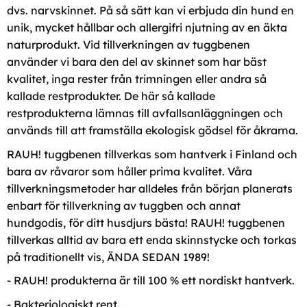
dvs. narvskinnet. På så sätt kan vi erbjuda din hund en
unik, mycket hållbar och allergifri njutning av en äkta
naturprodukt. Vid tillverkningen av tuggbenen
använder vi bara den del av skinnet som har bäst
kvalitet, inga rester från trimningen eller andra så
kallade restprodukter. De här så kallade
restprodukterna lämnas till avfallsanläggningen och
används till att framställa ekologisk gödsel för åkrarna.
RAUH! tuggbenen tillverkas som hantverk i Finland och
bara av råvaror som håller prima kvalitet. Våra
tillverkningsmetoder har alldeles från början planerats
enbart för tillverkning av tuggben och annat
hundgodis, för ditt husdjurs bästa! RAUH! tuggbenen
tillverkas alltid av bara ett enda skinnstycke och torkas
på traditionellt vis, ÄNDA SEDAN 1989!
- RAUH! produkterna är till 100 % ett nordiskt hantverk.
- Bakteriologiskt rent.