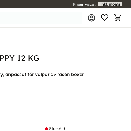
Priser visas
inkl. moms
FAVORIT
KUNDV
PPY 12 KG
, anpassat för valpar av rasen boxer
l i favoriter
Slutsåld