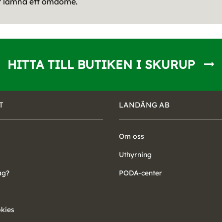
tt lämna ett omdöme.
HITTA TILL BUTIKEN I SKURUP
T
LANDÄNG AB
Om oss
Uthyrning
ag?
PODA-center
okies