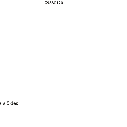
39660120
rs ålder.