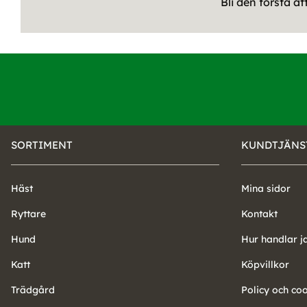
Bli den första a
SORTIMENT
KUNDTJÄNS
Häst
Mina sidor
Ryttare
Kontakt
Hund
Hur handlar j
Katt
Köpvillkor
Trädgård
Policy och co