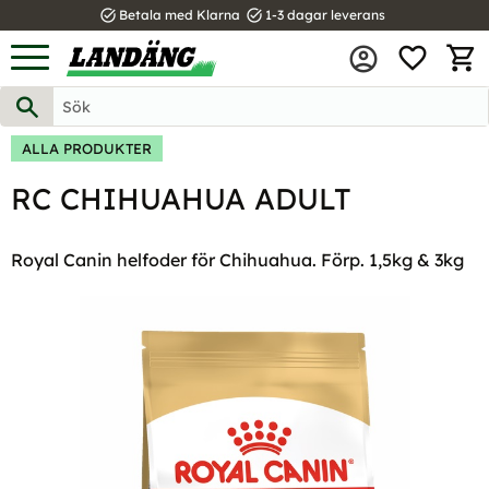
task_alt
task_alt
Betala med Klarna
1-3 dagar leverans
FAVOR
Meny
KUND
ALLA PRODUKTER
RC CHIHUAHUA ADULT
Royal Canin helfoder för Chihuahua. Förp. 1,5kg & 3kg