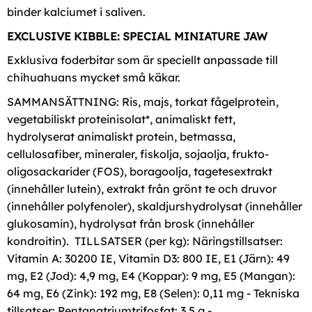
binder kalciumet i saliven.
EXCLUSIVE KIBBLE: SPECIAL MINIATURE JAW
Exklusiva foderbitar som är speciellt anpassade till
chihuahuans mycket små käkar.
SAMMANSÄTTNING: Ris, majs, torkat fågelprotein,
vegetabiliskt proteinisolat*, animaliskt fett,
hydrolyserat animaliskt protein, betmassa,
cellulosafiber, mineraler, fiskolja, sojaolja, frukto-
oligosackarider (FOS), boragoolja, tagetesextrakt
(innehåller lutein), extrakt från grönt te och druvor
(innehåller polyfenoler), skaldjurshydrolysat (innehåller
glukosamin), hydrolysat från brosk (innehåller
kondroitin). TILLSATSER (per kg): Näringstillsatser:
Vitamin A: 30200 IE, Vitamin D3: 800 IE, E1 (Järn): 49
mg, E2 (Jod): 4,9 mg, E4 (Koppar): 9 mg, E5 (Mangan):
64 mg, E6 (Zink): 192 mg, E8 (Selen): 0,11 mg - Tekniska
tillsatser: Pentanatriumtrifosfat: 3,5 g -