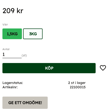
209
kr
Vikt
1,5KG
3KG
Antal
st
Lägg t
KÖP
Lagerstatus
2 st i lager
Artikelnr
22100015
GE ETT OMDÖME!