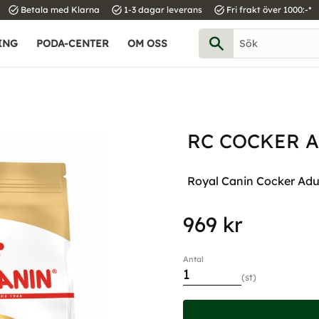
task_alt
task_alt
task_alt
Betala med Klarna
1-3 dagar leverans
Fri frakt över 1000:-*
ING
PODA-CENTER
OM OSS
RC COCKER A
Royal Canin Cocker Adul
969
kr
Antal
st