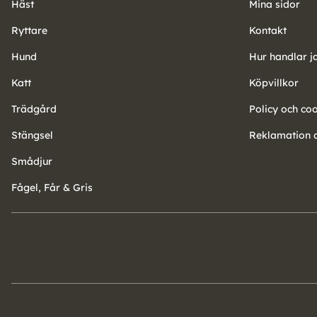
Häst
Mina sidor
Ryttare
Kontakt
Hund
Hur handlar j
Katt
Köpvillkor
Trädgård
Policy och co
Stängsel
Reklamation o
Smådjur
Fågel, Får & Gris