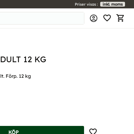
Priser visas
inkl. moms
FAVORIT
KUNDV
DULT 12 KG
t. Förp. 12 kg
Lägg till i favoriter
KÖP