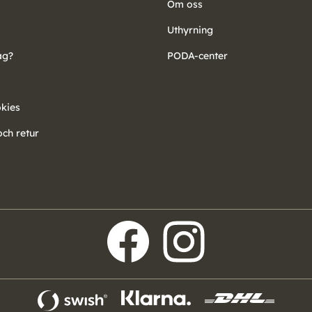
Om oss
Uthyrning
ag?
PODA-center
okies
ch retur