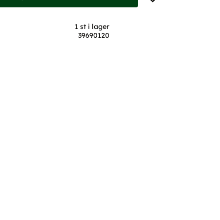
1 st i lager
39690120