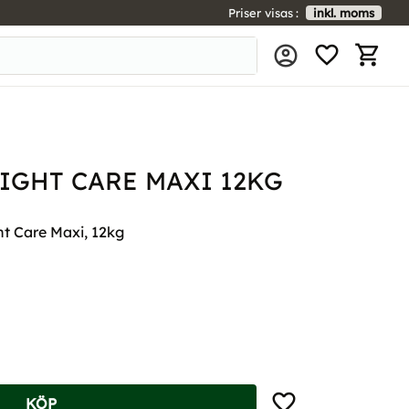
Priser visas
inkl. moms
FAVORIT
KUNDV
IGHT CARE MAXI 12KG
t Care Maxi, 12kg
Lägg till i favoriter
KÖP