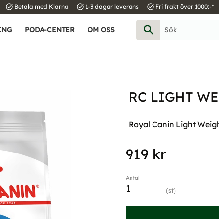
task_alt
task_alt
task_alt
Betala med Klarna
1-3 dagar leverans
Fri frakt över 1000:-*
ING
PODA-CENTER
OM OSS
RC LIGHT WE
Royal Canin Light Weigh
919
kr
Antal
st