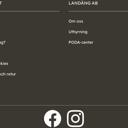
T
LANDÄNG AB
Om oss
Uthyrning
ag?
PODA-center
okies
ch retur