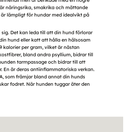
loriinnehåll men är berikade med en högre
 här näringsrika, smakrika och mättande
 är lämpligt för hundar med idealvikt på
g. Det kan leda till att din hund förlorar
 din hund eller katt att hålla en hälsosam
9 kalorier per gram, vilket är nästan
tfibrer, bland andra psyllium, bidrar till
bunden tarmpassage och bidrar till att
. En är deras antiinflammatoriska verkan.
A, som främjar bland annat din hunds
lukar fodret. När hunden tuggar äter den