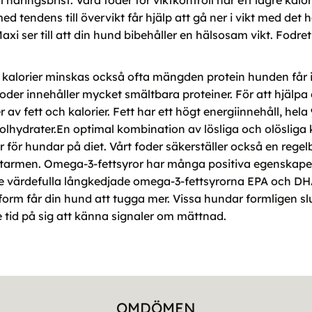
l näringsbrist. Våra foder för viktkontroll har ett lägre ka
d tendens till övervikt får hjälp att gå ner i vikt med det
 ser till att din hund bibehåller en hälsosam vikt. Fodret
kalorier minskas också ofta mängden protein hunden får i si
 foder innehåller mycket smältbara proteiner. För att hjälpa
av fett och kalorier. Fett har ett högt energiinnehåll, hela 
hydrater.En optimal kombination av lösliga och olösliga kos
 för hundar på diet. Vårt foder säkerställer också en regel
ktarmen. Omega-3-fettsyror har många positiva egenskaper
de värdefulla långkedjade omega-3-fettsyrorna EPA och DH
a form får din hund att tugga mer. Vissa hundar formligen s
 tid på sig att känna signaler om mättnad.
OMDÖMEN