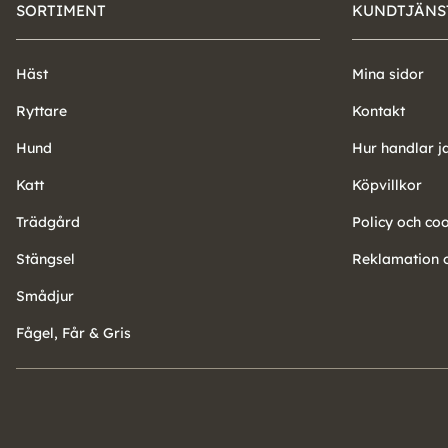
SORTIMENT
KUNDTJÄNS
Häst
Mina sidor
Ryttare
Kontakt
Hund
Hur handlar j
Katt
Köpvillkor
Trädgård
Policy och co
Stängsel
Reklamation o
Smådjur
Fågel, Får & Gris