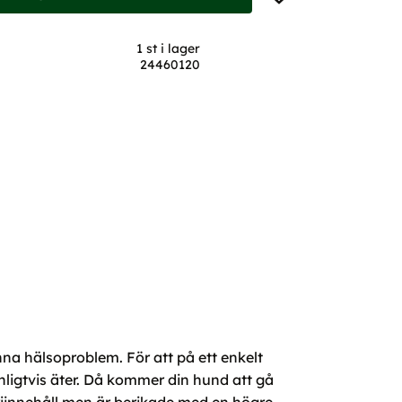
1 st i lager
24460120
nna hälsoproblem. För att på ett enkelt
ligtvis äter. Då kommer din hund att gå