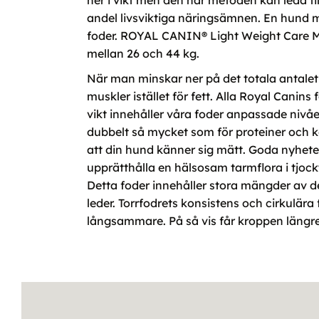
ner i vikt men den här metoden kan leda til
andel livsviktiga näringsämnen. En hund me
foder. ROYAL CANIN® Light Weight Care Maxi
mellan 26 och 44 kg.
När man minskar ner på det totala antalet 
muskler istället för fett. Alla Royal Canins
vikt innehåller våra foder anpassade nivåer 
dubbelt så mycket som för proteiner och kol
att din hund känner sig mätt. Goda nyheter
upprätthålla en hälsosam tarmflora i tjoc
Detta foder innehåller stora mängder av 
leder. Torrfodrets konsistens och cirkulär
långsammare. På så vis får kroppen längre