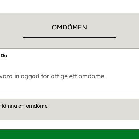
OMDÖMEN
Du
tt lämna ett omdöme.