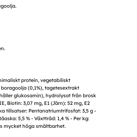
goolja.
en.
imaliskt protein, vegetabiliskt
), boragoolja (0,1%), tagetesextrakt
nehåller glukosamin), hydrolysat från brosk
E, Biotin: 3,07 mg, E1 (Järn): 52 mg, E2
 tillsatser: Pentanatriumtrifosfat: 3,5 g -
ka: 5,5 % - Växttråd: 1,4 % - Per kg:
dess mycket höga smältbarhet.