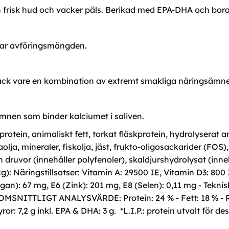
n frisk hud och vacker päls. Berikad med EPA-DHA och bora
kar avföringsmängden.
 tack vare en kombination av extremt smakliga näringsämn
mnen som binder kalciumet i saliven.
tein, animaliskt fett, torkat fläskprotein, hydrolyserat an
olja, mineraler, fiskolja, jäst, frukto-oligosackarider (FOS
och druvor (innehåller polyfenoler), skaldjurshydrolysat (in
): Näringstillsatser: Vitamin A: 29500 IE, Vitamin D3: 800 I
n): 67 mg, E6 (Zink): 201 mg, E8 (Selen): 0,11 mg - Tekniska
MSNITTLIGT ANALYSVÄRDE: Protein: 24 % - Fett: 18 % - Råas
or: 7,2 g inkl. EPA & DHA: 3 g. *L.I.P.: protein utvalt för 