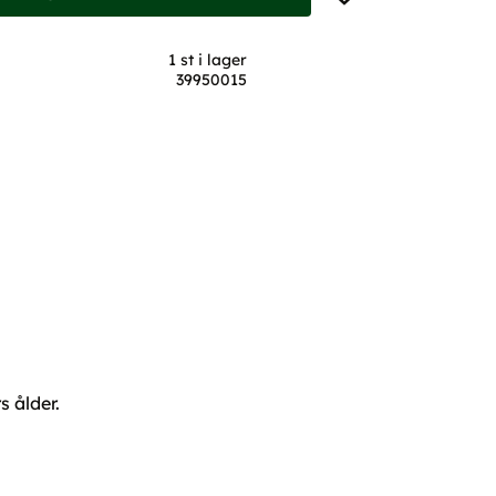
1 st i lager
39950015
 ålder.