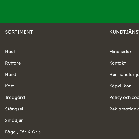
SORTIMENT
KUNDTJÄNS
Häst
Mina sidor
Ryttare
Kontakt
Hund
Hur handlar j
Katt
Köpvillkor
Trädgård
Policy och co
Stängsel
Reklamation o
Smådjur
Fågel, Får & Gris