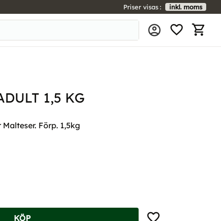
Priser visas
inkl. moms
FAVORIT
KUNDV
ADULT 1,5 KG
 Malteser. Förp. 1,5kg
Lägg till i favoriter
KÖP