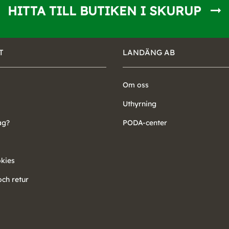
HITTA TILL BUTIKEN I SKURUP
T
LANDÄNG AB
Om oss
Uthyrning
ag?
PODA-center
okies
ch retur