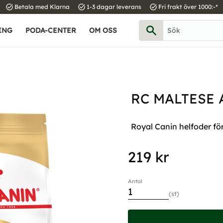
task_alt
task_alt
task_alt
Betala med Klarna
1-3 dagar leverans
Fri frakt över 1000:-*
ING
PODA-CENTER
OM OSS
RC MALTESE 
Royal Canin helfoder för
219
kr
Antal
st