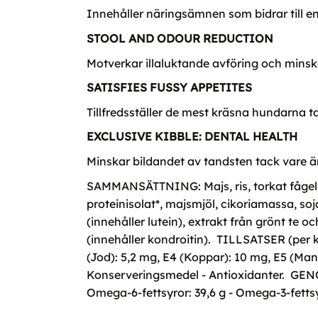
Innehåller näringsämnen som bidrar till e
STOOL AND ODOUR REDUCTION
Motverkar illaluktande avföring och mins
SATISFIES FUSSY APPETITES
Tillfredsställer de mest kräsna hundarna
EXCLUSIVE KIBBLE: DENTAL HEALTH
Minskar bildandet av tandsten tack vare ä
SAMMANSÄTTNING: Majs, ris, torkat fågelpro
proteinisolat*, majsmjöl, cikoriamassa, soja
(innehåller lutein), extrakt från grönt te 
(innehåller kondroitin). TILLSATSER (per kg
(Jod): 5,2 mg, E4 (Koppar): 10 mg, E5 (Manga
Konserveringsmedel - Antioxidanter. GENO
Omega-6-fettsyror: 39,6 g - Omega-3-fettsyr