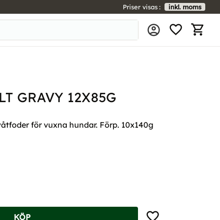
Priser visas
inkl. moms
FAVORIT
KUNDV
LT GRAVY 12X85G
våtfoder för vuxna hundar. Förp. 10x140g
Lägg till i favoriter
KÖP