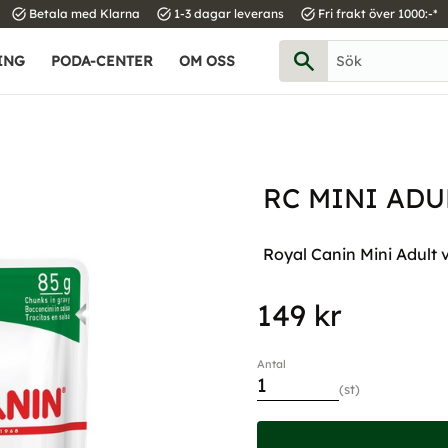
task_alt
task_alt
task_alt
Betala med Klarna
1-3 dagar leverans
Fri frakt över 1000:-*
ING
PODA-CENTER
OM OSS
RC MINI ADU
Royal Canin Mini Adult 
149
kr
Antal
st