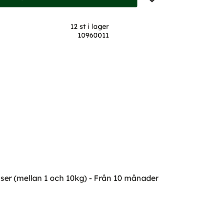
12 st i lager
10960011
aser (mellan 1 och 10kg) - Från 10 månader