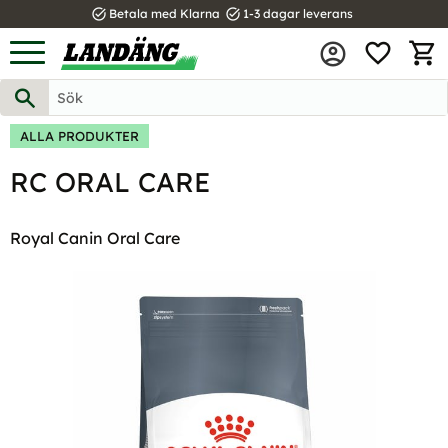
task_alt
task_alt
Betala med Klarna
1-3 dagar leverans
FAVOR
Meny
KUND
ALLA PRODUKTER
RC ORAL CARE
Royal Canin Oral Care