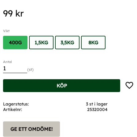
99
kr
Vikt
400G
1,5KG
3,5KG
8KG
Antal
st
Lägg t
KÖP
Lagerstatus
3 st i lager
Artikelnr
25320004
GE ETT OMDÖME!