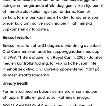
och ger en rengörande effekt dagligen, vilken hjälper till
att minska plackbildningen på tänderna. Kemisk
verkan: formel berikad med ett aktivt tandämne, som
binder kalcium i saliven och hjälper till att minska
uppkomsten av tandsten.
Bevisat resultat
Bevisat resultat: efter 28 dagars användning av enbart
Oral Care minskar tandstensuppbyggnaden med upp
till 59%*. *Intern studie från Royal Canin, 2005 - Jämfört
med en kontrollutfodring, för vuxna katter, som inte
innehöll de aktiva Oral Care-komponenterna. Mätt på
de mest utsatta tänderna.
Urinary health
Formulerad med en balans av mineraler som hjälper till
att upprätthålla en god hälsa i kattens urinvägar.
ROYAL CANIN® Oral Care is a precisely-balanced