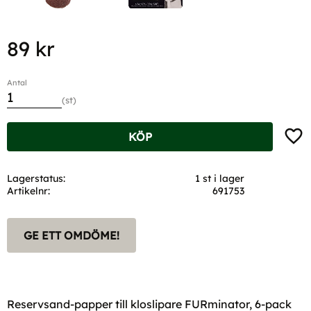
89
kr
Antal
st
Lägg t
KÖP
Lagerstatus
1 st i lager
Artikelnr
691753
GE ETT OMDÖME!
Reservsand-papper till kloslipare FURminator, 6-pack