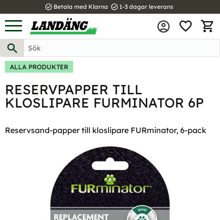
task_alt
task_alt
Betala med Klarna
1-3 dagar leverans
FAVOR
Meny
KUND
ALLA PRODUKTER
RESERVPAPPER TILL
KLOSLIPARE FURMINATOR 6P
Reservsand-papper till kloslipare FURminator, 6-pack