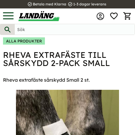
task_alt
task_alt
Betala med Klarna
1-3 dagar leverans
FAVOR
Meny
KUND
ALLA PRODUKTER
RHEVA EXTRAFÄSTE TILL
SÅRSKYDD 2-PACK SMALL
Rheva extrafäste sårskydd Small 2 st.