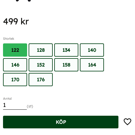
499
kr
Storlek
122
128
134
140
146
152
158
164
170
176
Antal
st
Lägg t
KÖP