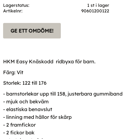
Lagerstatus
1 st i lager
Artikelnr
90601200122
GE ETT OMDÖME!
HKM Easy Knäskodd ridbyxa för barn.
Färg: Vit
Storlek: 122 till 176
- barnstorlekar upp till 158, justerbara gummiband
- mjuk och bekväm
- elastiska benavslut
- linning med hällor för skärp
- 2 framfickor
- 2 fickor bak