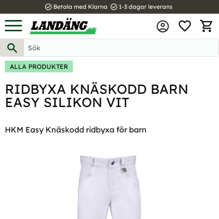
task_alt
task_alt
Betala med Klarna
1-3 dagar leverans
FAVOR
Meny
KUND
ALLA PRODUKTER
RIDBYXA KNÄSKODD BARN
EASY SILIKON VIT
HKM Easy Knäskodd ridbyxa för barn