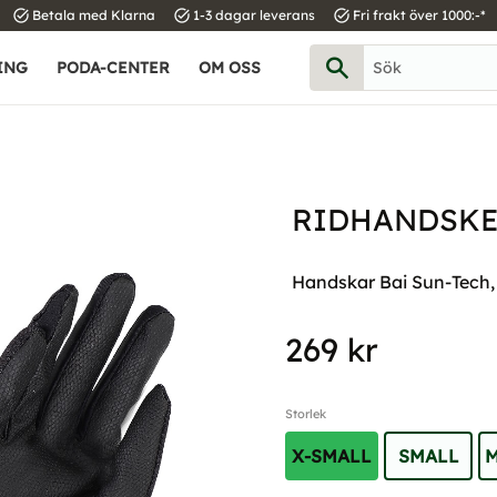
task_alt
task_alt
task_alt
Betala med Klarna
1-3 dagar leverans
Fri frakt över 1000:-*
ING
PODA-CENTER
OM OSS
RIDHANDSKE
Handskar Bai Sun-Tech, S
269
kr
Storlek
X-SMALL
SMALL