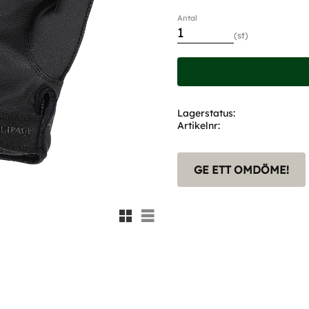
Antal
st
Lagerstatus
Artikelnr
GE ETT OMDÖME!
Rutnätsvy
Listvy