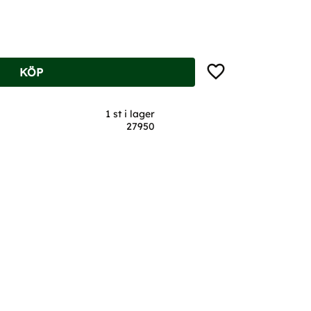
Lägg till i favoriter
KÖP
1 st i lager
27950