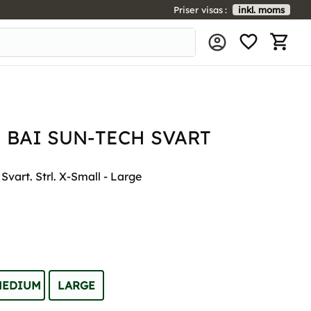
Priser visas
inkl. moms
FAVORIT
KUNDV
 BAI SUN-TECH SVART
vart. Strl. X-Small - Large
MEDIUM
LARGE